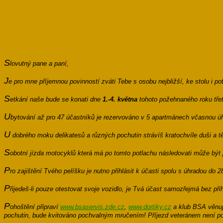
S
lovutný pane a paní,
J
e pro mne příjemnou povinností zváti Tebe s osobu nejbližší, ke stolu i p
S
etkání naše bude se konati dne
1.-4. května
tohoto požehnaného roku tře
U
bytování až pro 47 účastníků je rezervováno v 5 apartmánech včasnou ú
U
dobrého moku delikatesů a různých pochutin strávíš kratochvíle duši a těl
S
obotní jízda motocyklů která má po tomto potlachu následovati může být
P
ro zajištění Tvého pelíšku je nutno přihlásit k účasti spolu s úhradou do 
P
řijedeš-li pouze otestovat svoje vozidlo, je Tvá účast samozřejmá bez při
P
ohoštění připraví
www.bsaservis.zde.cz
,
www.dortiky.cz
a klub BSA věnuje
pochutin, bude kvitováno pochvalným mručením! Příjezd veteránem není po