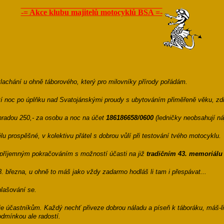
-= Akce klubu majitelů motocyklů BSA =-
otlachání u ohně táborového, který pro milovníky přírody pořádám.
tí noc po úplňku nad Svatojánskými proudy s ubytováním přiměřeně věku, zdr
hradou 250,- za osobu a noc na účet
186186658/0600
(ledničky neobsahují ná
u prospěšné, v kolektivu přátel s dobrou vůlí při testování tvého motocyklu.
 příjemným pokračováním s možností účasti na již
tradičním 43. memoriálu
28. března, u ohně to máš jako vždy zadarmo hodláš li tam i přespávat...
hlašování se.
 účastníkům. Každý nechť přiveze dobrou náladu a píseň k táboráku, máš-li k
dmínkou ale radostí.