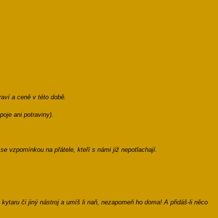
aví a ceně v této době.
poje ani potraviny).
se vzpomínkou na přátele, kteří s námi již nepotlachají.
ytaru či jiný nástroj a umíš li naň, nezapomeň ho doma! A přidáš-li něco